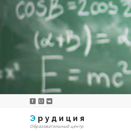
Перейти
к
содержимому
Э р у д и ц и я
Образовательный центр