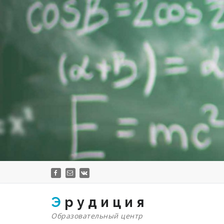
Перейти
к
содержимому
Э р у д и ц и я
Образовательный центр