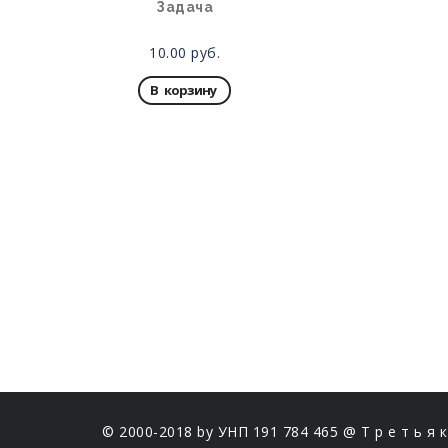
Задача
10.00
руб.
В корзину
© 2000-2018 by УНП 191 784 465 @ Т р е т ь я 